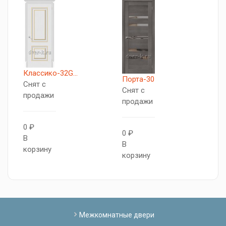
Классико-32G...
Порта-30
К
Снят с
Снят с
С
продажи
продажи
п
0 ₽
0 ₽
0
В
В
В
корзину
корзину
к
Межкомнатные двери