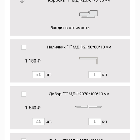
Коробка “Т” МДФ 2070*75*35 мм
Входит в стоимость
Наличник "Т" МДФ 2150*80*10 мм
1 180 ₽
шт.
к-т
Добор "Т" МДФ 2070*100*10 мм
1 540 ₽
шт.
к-т