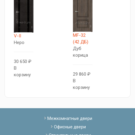
MF-32
V
V-II
(42 ДБ)
Г
Неро
Дуб
корица
3
30 650 ₽
В
В
29 860 ₽
к
корзину
В
корзину
Межкомнатные двери
Офисные двери