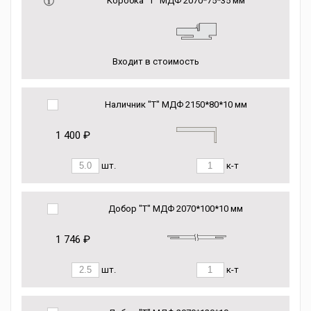
Коробка “Т” МДФ 2070*75*35 мм
Входит в стоимость
Наличник "Т" МДФ 2150*80*10 мм
1 400 ₽
шт.
к-т
Добор "Т" МДФ 2070*100*10 мм
1 746 ₽
шт.
к-т