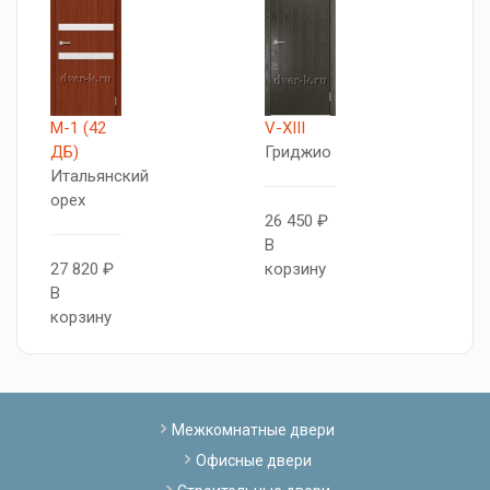
М-1 (42
V-XIII
V
ДБ)
Гриджио
Н
Итальянский
орех
26 450 ₽
2
В
В
27 820 ₽
корзину
к
В
корзину
Межкомнатные двери
Офисные двери