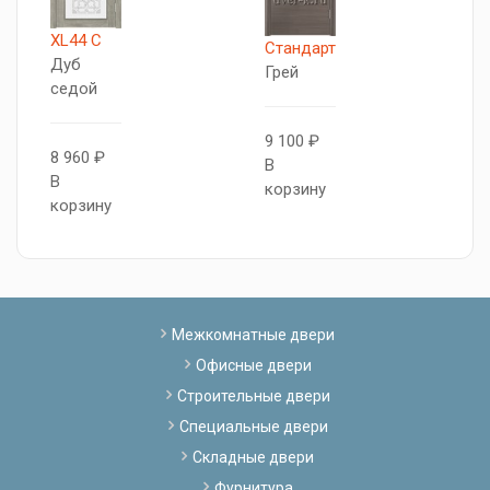
XL44 C
5
Стандарт
Дуб
S
Грей
седой
С
9 100 ₽
8 960 ₽
1
В
В
В
корзину
корзину
к
Межкомнатные двери
Офисные двери
Строительные двери
Специальные двери
Складные двери
Фурнитура