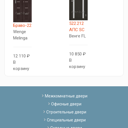
522.212
Т
Браво-22
АПС SC
5
Wenge
Венге FL
В
Melinga
10 850 ₽
1
12 110 ₽
В
В
В
корзину
к
корзину
Межкомнатные двери
Офисные двери
Строительные двери
Специальные двери
Складные двери