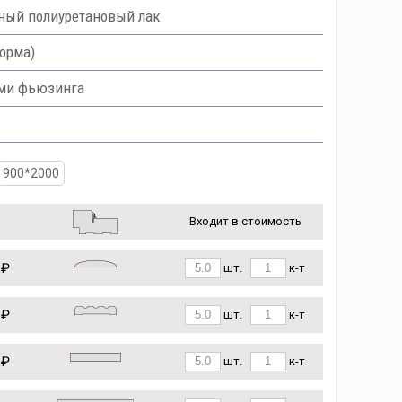
ный полиуретановый лак
орма)
ами фьюзинга
900*2000
Входит в стоимость
 ₽
шт.
к-т
 ₽
шт.
к-т
 ₽
шт.
к-т