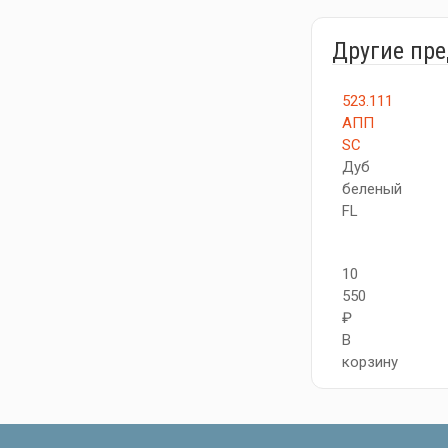
Другие пр
523.111
АПП
SC
Дуб
беленый
FL
10
550
₽
В
корзину