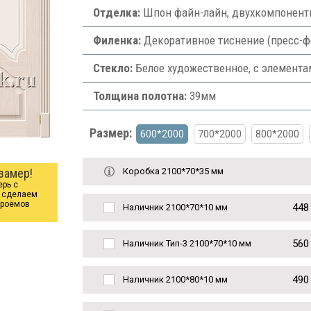
Отделка:
Шпон файн-лайн, двухкомпонент
Филенка:
Декоративное тиснение (пресс-ф
Стекло:
Белое художественное, с элемент
Толщина полотна:
39мм
Размер:
600*2000
700*2000
800*2000
замер!
Коробка 2100*70*35 мм
ерь с
ы сделаем
проёмов
448
Наличник 2100*70*10 мм
560
Наличник Тип-3 2100*70*10 мм
490
Наличник 2100*80*10 мм