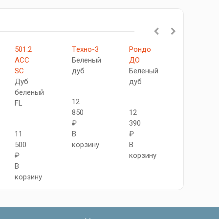
501.2
Tехно-3
Рондо
Турин
АСС
Беленый
ДО
532
SC
дуб
Беленый
Дуб
Дуб
дуб
беленый
беленый
FL
12
FL
850
12
₽
390
10
11
В
₽
850
500
корзину
В
₽
₽
корзину
В
В
корзину
корзину