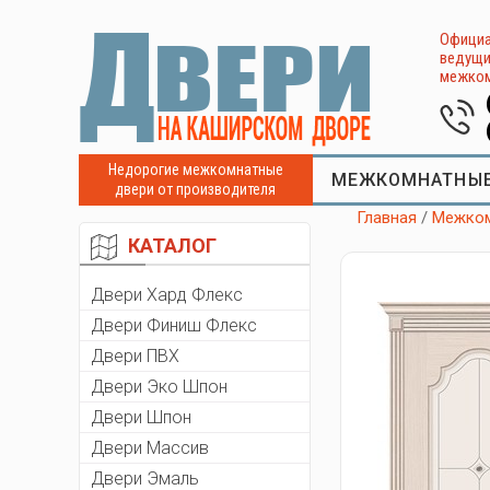
Официа
ведущи
межком
Недорогие межкомнатные
МЕЖКОМНАТНЫЕ
двери от производителя
Главная
/
Межком
КАТАЛОГ
Двери Хард Флекс
Двери Финиш Флекс
Двери ПВХ
Двери Эко Шпон
Двери Шпон
Двери Массив
Двери Эмаль