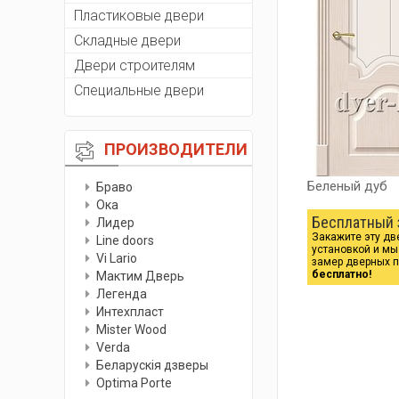
Пластиковые двери
Складные двери
Двери строителям
Специальные двери
ПРОИЗВОДИТЕЛИ
Беленый дуб
Браво
Ока
Бесплатный 
Лидер
Закажите эту дв
Line doors
установкой и м
Vi Lario
замер дверных 
бесплатно!
Мактим Дверь
Легенда
Интехпласт
Мister Wood
Verda
Беларускiя дзверы
Optima Porte