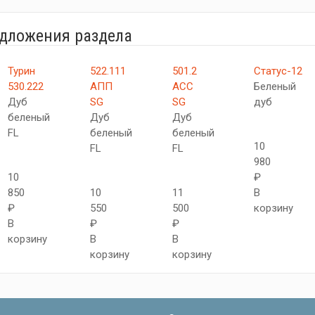
едложения раздела
Турин
522.111
501.2
Статус-12
530.222
АПП
АСС
Беленый
Дуб
SG
SG
дуб
беленый
Дуб
Дуб
FL
беленый
беленый
10
FL
FL
980
10
₽
850
10
11
В
₽
550
500
корзину
В
₽
₽
корзину
В
В
корзину
корзину