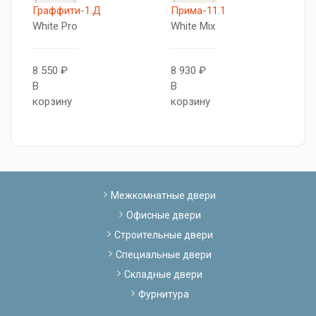
T
Граффити-1.Д
Прима-11.1
Л
White Pro
White Mix
б
8 550 ₽
8 930 ₽
1
В
В
В
корзину
корзину
к
Межкомнатные двери
Офисные двери
Строительные двери
Специальные двери
Складные двери
Фурнитура