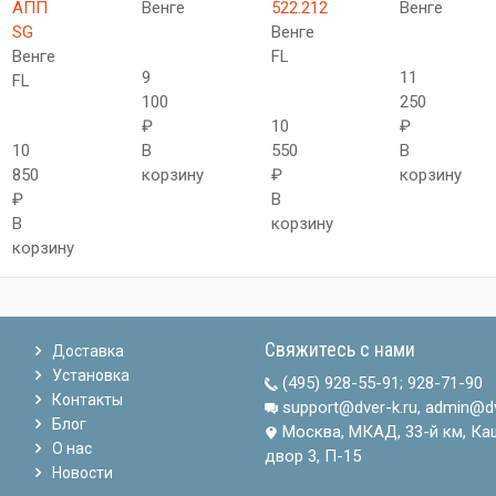
АПП
Венге
522.212
Венге
SG
Венге
Венге
FL
9
11
FL
100
250
₽
10
₽
10
В
550
В
850
корзину
₽
корзину
₽
В
В
корзину
корзину
Свяжитесь с нами
Доставка
Установка
(495) 928-55-91
;
928-71-90
Контакты
support@dver-k.ru, admin@dv
Блог
Москва, МКАД, 33-й км, Ка
О нас
двор 3, П-15
Новости