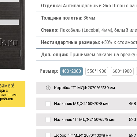
Отделка:
Антивандальный Эко Шпон с защ
Толщина полотна:
36мм
Стекло:
Лакобель (Lacobel, 4мм), белый ил
Нестандартные размеры:
+50% к стоимост
Доп. опции:
Принимаем заказы на врезку ф
Размер:
400*2000
550*1900
600*1900
замер!
Коробка "Т" МДФ 2070*65*30 мм
ерь с
ы сделаем
проёмов
468
Наличник МДФ 2150*70*8 мм
520
Наличник "Т" МДФ 2150*65*8 мм
682
Добор "Т" МДФ 2070*100*8 мм