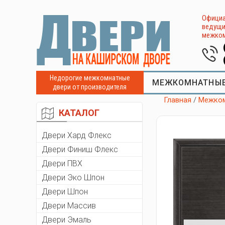
Официа
ведущи
межком
Недорогие межкомнатные
МЕЖКОМНАТНЫЕ
двери от производителя
Главная
/
Межком
КАТАЛОГ
Двери Хард Флекс
Двери Финиш Флекс
Двери ПВХ
Двери Эко Шпон
Двери Шпон
Двери Массив
Двери Эмаль