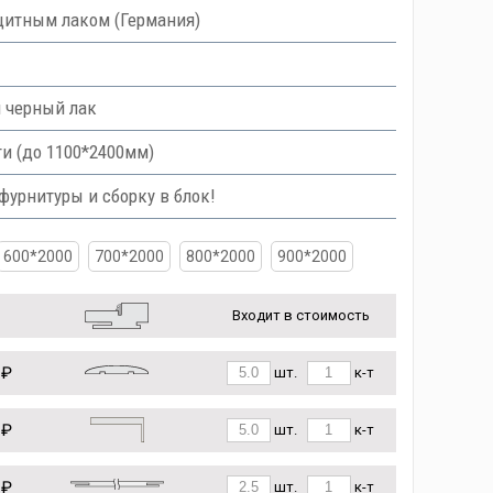
итным лаком (Германия)
и черный лак
и (до 1100*2400мм)
урнитуры и сборку в блок!
600*2000
700*2000
800*2000
900*2000
Входит в стоимость
 ₽
шт.
к-т
 ₽
шт.
к-т
 ₽
шт.
к-т