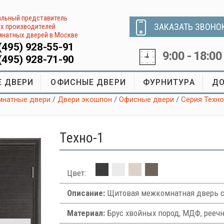
льный представитель
ЗАКАЗАТЬ ЗВОНО
х производителей
натных дверей в Москве
(495) 928-55-91
9:00 - 18:00
(495) 928-71-90
 ДВЕРИ
ОФИСНЫЕ ДВЕРИ
ФУРНИТУРА
ДО
натные двери
/
Двери экошпон
/
Офисные двери
/
Серия Техно
Tехно-1
Цвет:
Описание:
Щитовая межкомнатная дверь с
Материал:
Брус хвойных пород, МДФ, рееч