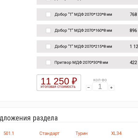
768
Добор "Т" МДФ 2070*120*8 мм
896
Добор "Т" МДФ 2070*160*8 мм
1 1
Добор "Т" МДФ 2070*215*8 мм
422
Притвор МДФ 2070*30*8 мм
11 250 ₽
кол-во
итоговая стоимость
едложения раздела
501.1
Стандарт
Турин
XL34