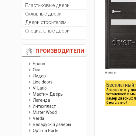
Пластиковые двери
Складные двери
Двери строителям
Специальные двери
ПРОИЗВОДИТЕЛИ
Браво
Ока
Венге
Лидер
Line doors
Бесплатный 
Vi Lario
Закажите эту дв
Мактим Дверь
установкой и м
замер дверных 
Легенда
бесплатно!
Интехпласт
Мister Wood
Verda
Беларускiя дзверы
Optima Porte