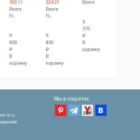
502.11
524.21
Венге
АПП
Венге
Венге
SG
FL
FL
Венге
9
FL
370
9
9
₽
850
850
В
10
₽
₽
корзину
550
В
В
₽
корзину
корзину
В
корзину
Мы в соцсетях
er-k.ru
ширский