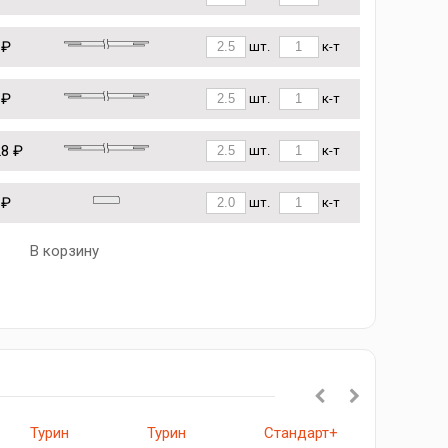
 ₽
шт.
к-т
 ₽
шт.
к-т
28 ₽
шт.
к-т
 ₽
шт.
к-т
В корзину
Турин
Турин
Стандарт+
523.111