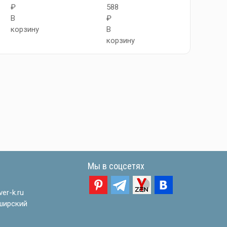
₽
588
546
В
₽
₽
корзину
В
В
корзину
корзи
Мы в соцсетях
er-k.ru
ширский