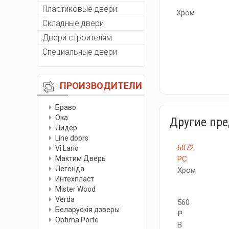
Пластиковые двери
Хром
Складные двери
Двери строителям
Специальные двери
ПРОИЗВОДИТЕЛИ
Браво
Ока
Другие пр
Лидер
Line doors
6072
Vi Lario
Мактим Дверь
PC
Легенда
Хром
Интехпласт
Мister Wood
Verda
560
Беларускiя дзверы
₽
Optima Porte
В