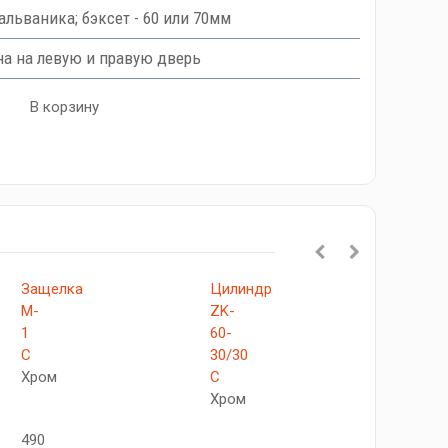
гальваника; бэксет - 60 или 70мм
а на левую и правую дверь
В корзину
Защелка
Цилиндр
Замок
M-
ZK-
P-
1
60-
3-
C
30/30
CL
Хром
C
C
Хром
Хром
490