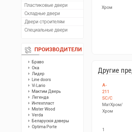
Пластиковые двери
Хром
Складные двери
Двери строителям
Специальные двери
ПРОИЗВОДИТЕЛИ
Браво
Ока
Другие пр
Лидер
Line doors
A-
Vi Lario
Мактим Дверь
211
Легенда
SC/C
Интехпласт
МатХром/
Мister Wood
Хром
Verda
Беларускiя дзверы
Optima Porte
1