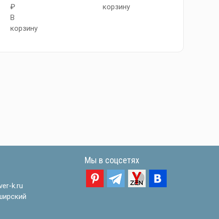
₽
корзину
В
В
корзи
корзину
Мы в соцсетях
er-k.ru
ширский