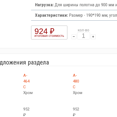
Нагрузка:
Для ширины полотна до 900 мм и 
Характеристики:
Размер - 190*190 мм; угол
924 ₽
кол-во
итоговая стоимость
едложения раздела
A-
A-
464
480
C
C
Хром
Хром
952
952
₽
₽