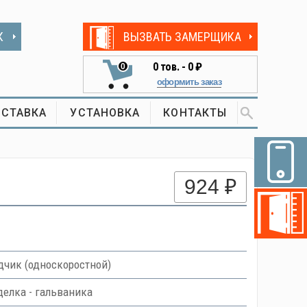
К
ВЫЗВАТЬ ЗАМЕРЩИКА
0
тов. -
0 ₽
0
оформить заказ
СТАВКА
УСТАНОВКА
КОНТАКТЫ
924 ₽
чик (односкоростной)
делка - гальваника