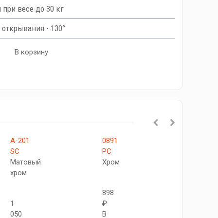
при весе до 30 кг
 открывания - 130°
В корзину
А-201
0891
A-
SC
PC
200
Матовый
Хром
C
хром
Хром
898
1
₽
980
050
В
₽