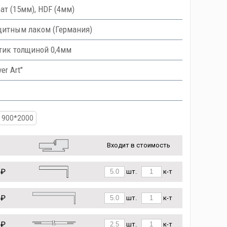
ат (15мм), HDF (4мм)
итным лаком (Германия)
тик толщиной 0,4мм
er Art"
900*2000
Входит в стоимость
 ₽
шт.
к-т
 ₽
шт.
к-т
 ₽
шт.
к-т