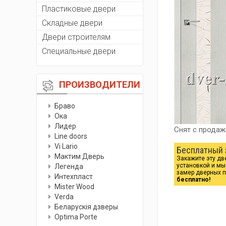
Пластиковые двери
Складные двери
Двери строителям
Специальные двери
ПРОИЗВОДИТЕЛИ
Браво
Ока
Лидер
Снят с продаж
Line doors
Vi Lario
Бесплатный 
Мактим Дверь
Закажите эту дв
установкой и м
Легенда
замер дверных 
Интехпласт
бесплатно!
Мister Wood
Verda
Беларускiя дзверы
Optima Porte