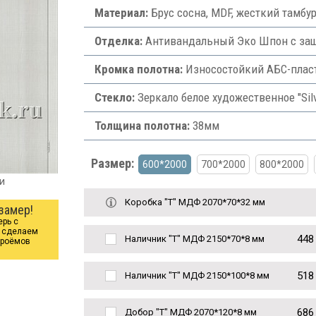
Материал:
Брус сосна, MDF, жесткий тамбур
Отделка:
Антивандальный Эко Шпон с защ
Кромка полотна:
Износостойкий АБС-плас
Стекло:
Зеркало белое художественное "Silv
Толщина полотна:
38мм
Размер:
600*2000
700*2000
800*2000
и
Коробка "Т" МДФ 2070*70*32 мм
замер!
ерь с
ы сделаем
448
Наличник "Т" МДФ 2150*70*8 мм
проёмов
518
Наличник "Т" МДФ 2150*100*8 мм
686
Добор "Т" МДФ 2070*120*8 мм