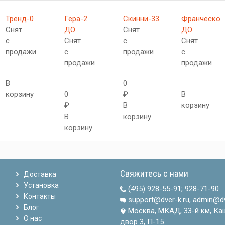
Тренд-0
Гера-2
Скинни-33
Франческо
Снят
ДО
Снят
ДО
с
Снят
с
Снят
продажи
с
продажи
с
продажи
продажи
В
0
корзину
0
₽
В
₽
В
корзину
В
корзину
корзину
Свяжитесь с нами
Доставка
Установка
(495) 928-55-91
;
928-71-90
Контакты
support@dver-k.ru, admin@dv
Блог
Москва, МКАД, 33-й км, Ка
О нас
двор 3, П-15