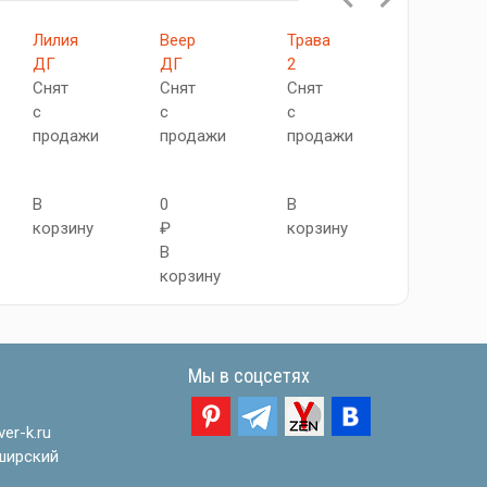
Лилия
Веер
Трава
Волна
ДГ
ДГ
2
ДП
Снят
Снят
Снят
Снят
с
с
с
с
продажи
продажи
продажи
продажи
В
0
В
В
корзину
₽
корзину
корзину
В
корзину
Мы в соцсетях
er-k.ru
ширский