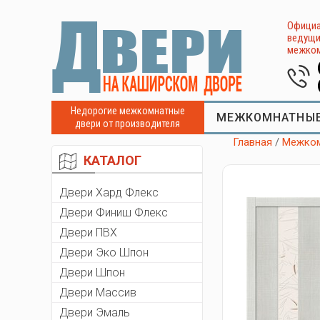
Официа
ведущи
межком
Недорогие межкомнатные
МЕЖКОМНАТНЫЕ
двери от производителя
Главная
/
Межком
КАТАЛОГ
Двери Хард Флекс
Двери Финиш Флекс
Двери ПВХ
Двери Эко Шпон
Двери Шпон
Двери Массив
Двери Эмаль