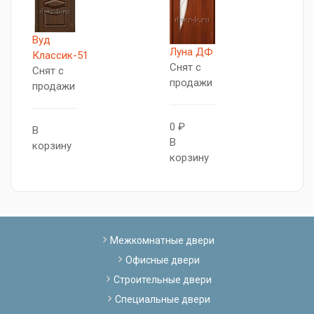
Вуд
Луна ДФ
Д
Классик-51
Снят с
Д
Снят с
продажи
С
продажи
п
0 ₽
В
В
0
корзину
корзину
В
к
Межкомнатные двери
Офисные двери
Строительные двери
Специальные двери