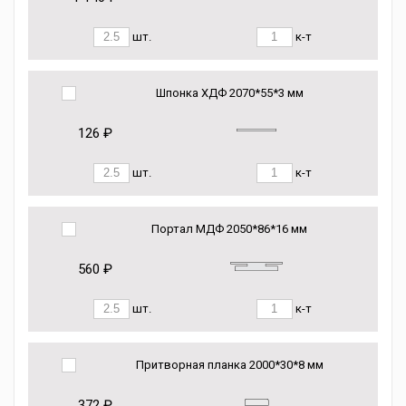
шт.
к-т
Шпонка ХДФ 2070*55*3 мм
126 ₽
шт.
к-т
Портал МДФ 2050*86*16 мм
560 ₽
шт.
к-т
Притворная планка 2000*30*8 мм
372 ₽