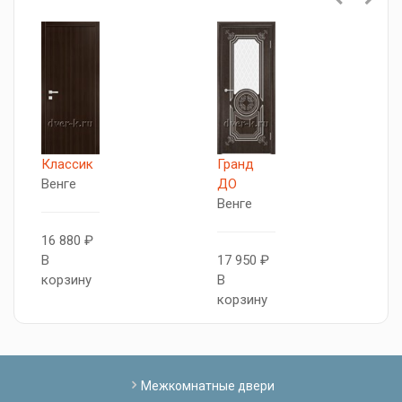
Классик
Гранд
П
Венге
ДО
Д
Венге
В
16 880 ₽
В
17 950 ₽
1
корзину
В
В
корзину
к
Межкомнатные двери