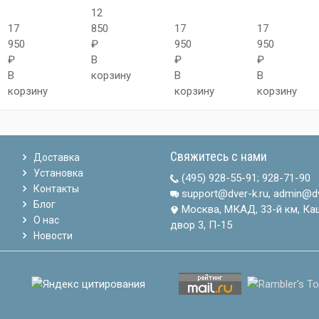
12
17
850
17
17
950
₽
950
950
₽
В
₽
₽
В
корзину
В
В
корзину
корзину
корзину
Свяжитесь с нами
Доставка
Установка
(495) 928-55-91
;
928-71-90
Контакты
support@dver-k.ru, admin@dv
Блог
Москва, МКАД, 33-й км, Ка
О нас
двор 3, П-15
Новости