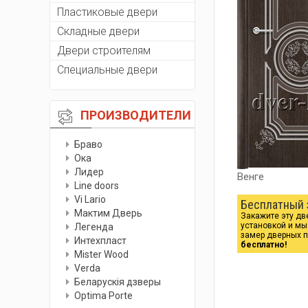
Пластиковые двери
Складные двери
Двери строителям
Специальные двери
ПРОИЗВОДИТЕЛИ
Браво
Ока
Лидер
Венге
Line doors
Vi Lario
Бесплатный 
Мактим Дверь
Закажите эту дв
установкой и м
Легенда
замер дверных 
Интехпласт
бесплатно!
Мister Wood
Verda
Беларускiя дзверы
Optima Porte