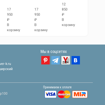
12
12
17
17
850
850
950
950
₽
₽
₽
₽
В
В
В
В
корзину
корзину
корзину
корзину
Мы в соцсетях
er-k.ru
ширский
Принимаем к оплате