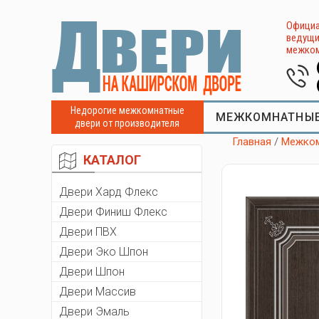
Официа
ведущи
межком
Недорогие межкомнатные
МЕЖКОМНАТНЫЕ
двери от производителя
Главная
/
Межком
КАТАЛОГ
Двери Хард Флекс
Двери Финиш Флекс
Двери ПВХ
Двери Эко Шпон
Двери Шпон
Двери Массив
Двери Эмаль