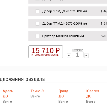
1 4
Добор "Т" МДФ 2070*150*8 мм
1 9
Добор "Т" МДФ 2070*200*8 мм
520
Притвор МДФ 2000*30*8 мм
15 710 ₽
кол-во
итоговая стоимость
едложения раздела
Адель
Tехно-9
Гранд
Ювелия
ДО
Венге
ДО
ДО
Венге
Венге
Венге