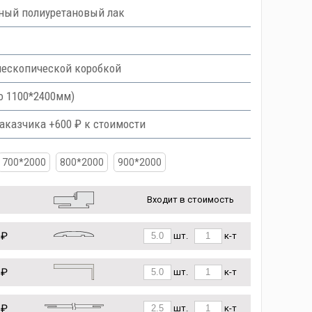
ный полиуретановый лак
лескопической коробкой
о 1100*2400мм)
аказчика +600 ₽ к стоимости
700*2000
800*2000
900*2000
Входит в стоимость
 ₽
шт.
к-т
 ₽
шт.
к-т
 ₽
шт.
к-т