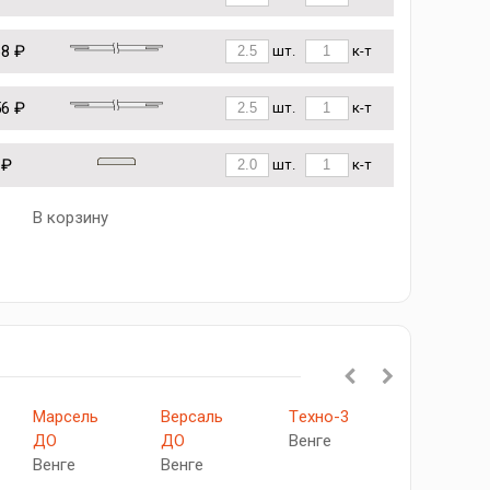
68 ₽
шт.
к-т
56 ₽
шт.
к-т
 ₽
шт.
к-т
В корзину
Марсель
Версаль
Tехно-3
Tехно-3
ДО
ДО
Венге
Венге
Венге
Венге