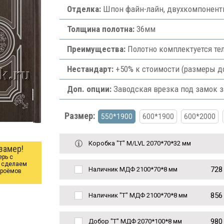
Отделка:
Шпон файн-лайн, двухкомпонент
Толщина полотна:
36мм
Преимущества:
Полотно комплектуется те
Нестандарт:
+50% к стоимости (размеры д
Доп. опции:
Заводская врезка под замок з
Размер:
550*1900
600*1900
600*2000
Коробка "Т" M/LVL 2070*70*32 мм
замер!
ерь с
ы сделаем
728
Наличник МДФ 2100*70*8 мм
проёмов
856
Наличник "Т" МДФ 2100*70*8 мм
980
Добор "Т" МДФ 2070*100*8 мм