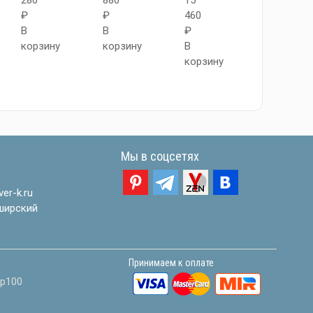
280
880
15
550
₽
₽
460
₽
В
В
₽
В
корзину
корзину
В
корзину
корзину
Мы в соцсетях
er-k.ru
ширский
Принимаем к оплате