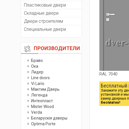
Пластиковые двери
Складные двери
Двери строителям
Специальные двери
ПРОИЗВОДИТЕЛИ
Браво
Ока
Лидер
RAL 7040
Line doors
Vi Lario
Бесплатный 
Мактим Дверь
Закажите эту дв
установкой и м
Легенда
замер дверных 
Интехпласт
бесплатно!
Мister Wood
Verda
Беларускiя дзверы
Optima Porte