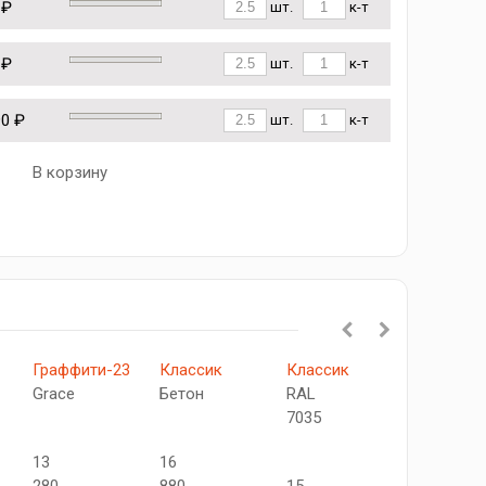
 ₽
шт.
к-т
 ₽
шт.
к-т
90 ₽
шт.
к-т
В корзину
Граффити-23
Классик
Классик
Скинни-1
Grace
Бетон
RAL
Grace
7035
13
16
15