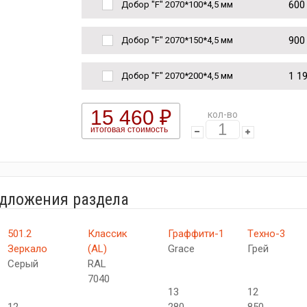
600
Добор "F" 2070*100*4,5 мм
900
Добор "F" 2070*150*4,5 мм
1 1
Добор "F" 2070*200*4,5 мм
15 460 ₽
кол-во
итоговая стоимость
едложения раздела
501.2
Классик
Граффити-1
Tехно-3
Зеркало
(AL)
Grace
Грей
Серый
RAL
7040
13
12