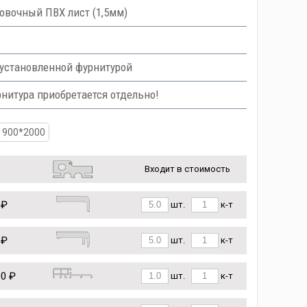
вочный ПВХ лист (1,5мм)
дустановленной фурнитурой
рнитура приобретается отдельно!
900*2000
Входит в стоимость
 ₽
шт.
к-т
 ₽
шт.
к-т
90 ₽
шт.
к-т