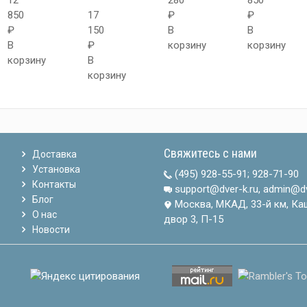
12
280
850
850
17
₽
₽
₽
150
В
В
В
₽
корзину
корзину
корзину
В
корзину
Свяжитесь с нами
Доставка
Установка
(495) 928-55-91
;
928-71-90
Контакты
support@dver-k.ru, admin@dv
Блог
Москва, МКАД, 33-й км, Ка
О нас
двор 3, П-15
Новости