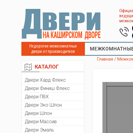
Официа
ведущи
межком
Недорогие межкомнатные
МЕЖКОМНАТНЫЕ
двери от производителя
Главная
/
Межком
КАТАЛОГ
Двери Хард Флекс
Двери Финиш Флекс
Двери ПВХ
Двери Эко Шпон
Двери Шпон
Двери Массив
Двери Эмаль