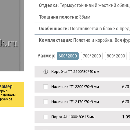
Отделка:
Термоустойчивый жесткий облицо
Толщина полотна:
38мм
Особенности:
Поставляется в блоке с пре
Комплектация:
Полотно и коробка. Вся фу
Размер:
600*2000
700*2000
800*2000
Коробка "Т" 2100*80*40 мм
замер!
670
Наличник "Т" 2200*70*9 мм
ерь с
ы сделаем
проёмов
670
Наличник "F" 2170*70*9 мм
1 0
Порог AL 1000*80*15 мм