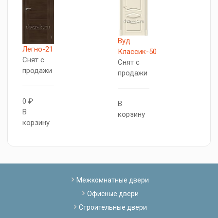
Вуд
Легно-21
Н
Классик-50
Снят с
Д
Снят с
продажи
С
продажи
п
0 ₽
В
В
В
корзину
корзину
к
Межкомнатные двери
Офисные двери
Строительные двери