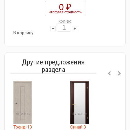
0 ₽
итоговая стоимость
кол-во
В корзину
Другие предложения
раздела
Тренд-13
Синай 3
А