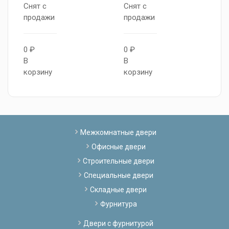
Снят с
Снят с
С
продажи
продажи
п
0 ₽
0 ₽
0
В
В
В
корзину
корзину
к
Межкомнатные двери
Офисные двери
Строительные двери
Специальные двери
Складные двери
Фурнитура
Двери с фурнитурой