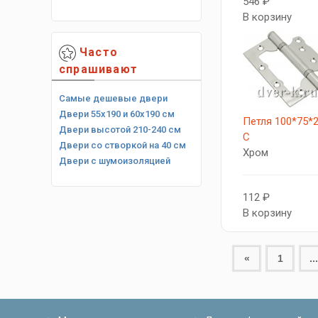
546 ₽
В корзину
Часто
спрашивают
Самые дешевые двери
Двери 55х190 и 60х190 см
Петля 100*75*2
Двери высотой 210-240 см
C
Двери со створкой на 40 см
Хром
Двери с шумоизоляцией
112 ₽
В корзину
«
1
...