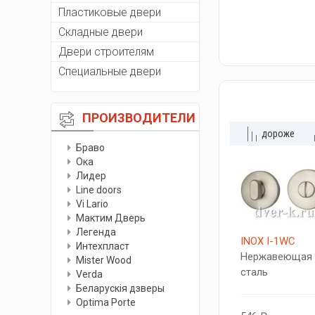
Пластиковые двери
Складные двери
Двери строителям
Специальные двери
ПРОИЗВОДИТЕЛИ
дороже
Браво
Ока
Лидер
Line doors
Vi Lario
Мактим Дверь
Легенда
INOX I-1WC
Интехпласт
Нержавеющая
Мister Wood
сталь
Verda
Беларускiя дзверы
Optima Porte