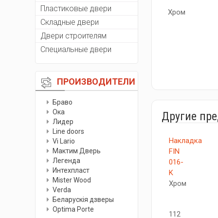
Пластиковые двери
Хром
Складные двери
Двери строителям
Специальные двери
ПРОИЗВОДИТЕЛИ
Браво
Ока
Другие пр
Лидер
Line doors
Накладка
Vi Lario
Мактим Дверь
FIN
Легенда
016-
Интехпласт
K
Мister Wood
Хром
Verda
Беларускiя дзверы
Optima Porte
112