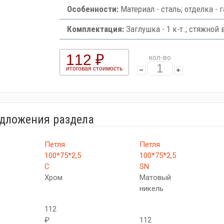
Особенности:
Материал - сталь; отделка - 
Комплектация:
Заглушка - 1 к-т.; стяжной в
112 ₽
кол-во
итоговая стоимость
едложения раздела
Петля
Петля
100*75*2,5
100*75*2,5
C
SN
Хром
Матовый
никель
112
₽
112