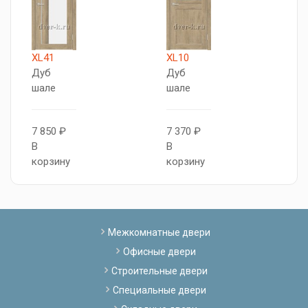
XL41
XL10
X
Дуб
Дуб
Д
шале
шале
ш
7 850 ₽
7 370 ₽
1
В
В
В
корзину
корзину
к
Межкомнатные двери
Офисные двери
Строительные двери
Специальные двери