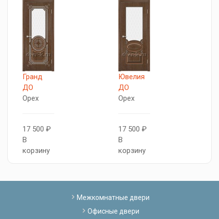
R
Гранд
Ювелия
О
ДО
ДО
Орех
Орех
2
В
17 500 ₽
17 500 ₽
к
В
В
корзину
корзину
Межкомнатные двери
Офисные двери