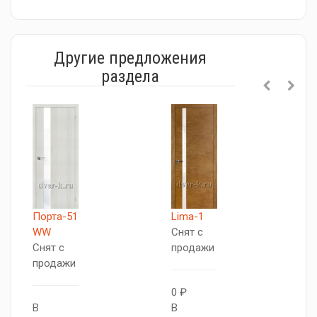
Другие предложения
раздела
Порта-51
Lima-1
Т
WW
Снят с
С
Снят с
продажи
п
продажи
0 ₽
В
В
В
к