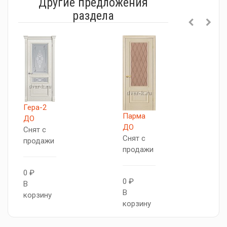
Другие предложения
раздела
Гера-2
Парма
М
ДО
ДО
С
Снят с
Снят с
п
продажи
продажи
0
0 ₽
0 ₽
В
В
В
к
корзину
корзину