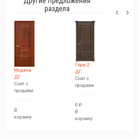
Другие предложения
раздела
Гера-2
Модена
П
ДГ
ДГ
С
Снят с
Снят с
п
продажи
продажи
0
0 ₽
В
В
В
корзину
к
корзину