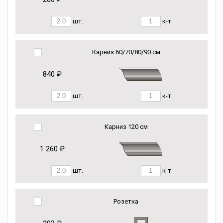
шт.
к-т
Карниз 60/70/80/90 см
840 ₽
шт.
к-т
Карниз 120 см
1 260 ₽
шт.
к-т
Розетка