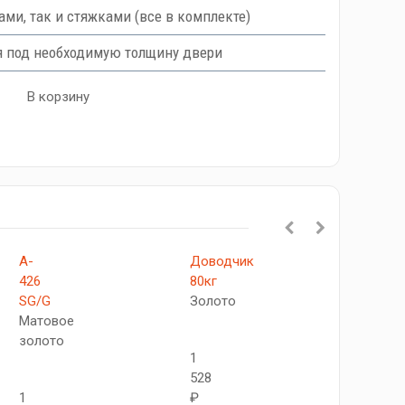
ми, так и стяжками (все в комплекте)
я под необходимую толщину двери
В корзину
A-
Доводчик
Довод
426
80кг
60кг
SG/G
Золото
Золот
Матовое
золото
1
1
528
392
1
₽
₽