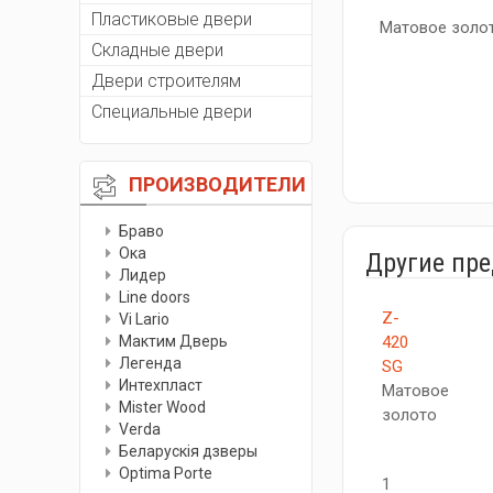
Пластиковые двери
Матовое золо
Складные двери
Двери строителям
Специальные двери
ПРОИЗВОДИТЕЛИ
Браво
Ока
Другие пр
Лидер
Line doors
Z-
Vi Lario
Мактим Дверь
420
Легенда
SG
Интехпласт
Матовое
Мister Wood
золото
Verda
Беларускiя дзверы
Optima Porte
1