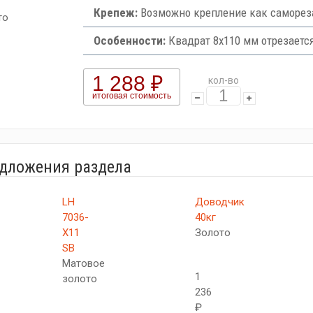
Крепеж:
Возможно крепление как самореза
то
Особенности:
Квадрат 8х110 мм отрезаетс
1 288 ₽
кол-во
итоговая стоимость
едложения раздела
LH
Доводчик
7036-
40кг
X11
Золото
SB
Матовое
1
золото
236
₽