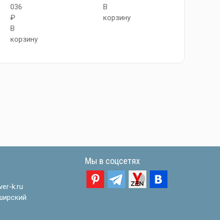
036
В
В
₽
корзину
корзи
В
корзину
Мы в соцсетях
er-k.ru
ширский