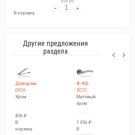
кол-во
В корзину
Другие предложения
раздела
Доводчик
A-426
DS16
SC/C
Хром
Матовый
хром
826 ₽
В
1 036 ₽
корзину
В