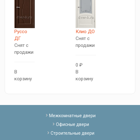
Л
Руссо
Клио ДО
Д
ДГ
Снят с
С
Снят с
продажи
п
продажи
0 ₽
В
В
В
к
корзину
корзину
Межкомнатные двери
Офисные двери
Строительные двери