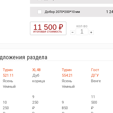
1 2
Добор 2070*200*10 мм
11 500 ₽
кол-во
итоговая стоимость
едложения раздела
Турин
XL48
Турин
Гост
521.11
Дуб
554.21
ДГУ
Ясень
корица
Ясень
Венге
тёмный
тёмный
9
11
10
250
9
500
250
₽
850
₽