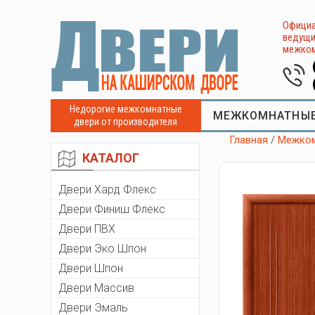
Официа
ведущи
межком
Недорогие межкомнатные
МЕЖКОМНАТНЫЕ
двери от производителя
Главная
/
Межком
КАТАЛОГ
Двери Хард Флекс
Двери Финиш Флекс
Двери ПВХ
Двери Эко Шпон
Двери Шпон
Двери Массив
Двери Эмаль