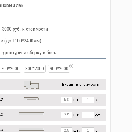
тановый лак
 3000 руб. к стоимости
и (до 1100*2400мм)
урнитуры и сборку в блок!
700*2000
800*2000
900*2000
Входит в стоимость
 ₽
шт.
к-т
 ₽
шт.
к-т
 ₽
шт.
к-т