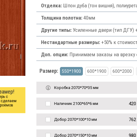
Отделка:
Шпон дуба (тон вишня), полиуре
Толщина полотна:
40мм
Другие типы:
Усиленные двери (тип ДГУ) +
Нестандартные размеры:
+50% к стоимост
Доп. опции:
Принимаем заказы на врезку ф
Размер:
550*1900
600*1900
600*2000
Коробка 2070*70*35 мм
замер!
ерь с
ы сделаем
420
Наличник 2100*65*6 мм
проёмов
762
Добор 2070*100*10 мм
980
Добор 2070*150*10 мм