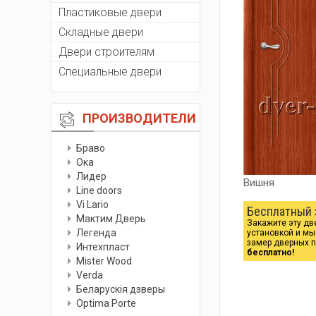
Пластиковые двери
Складные двери
Двери строителям
Специальные двери
ПРОИЗВОДИТЕЛИ
Браво
Ока
Лидер
Вишня
Line doors
Vi Lario
Бесплатный 
Мактим Дверь
Закажите эту дв
Легенда
установкой и м
замер дверных 
Интехпласт
бесплатно!
Мister Wood
Verda
Беларускiя дзверы
Optima Porte