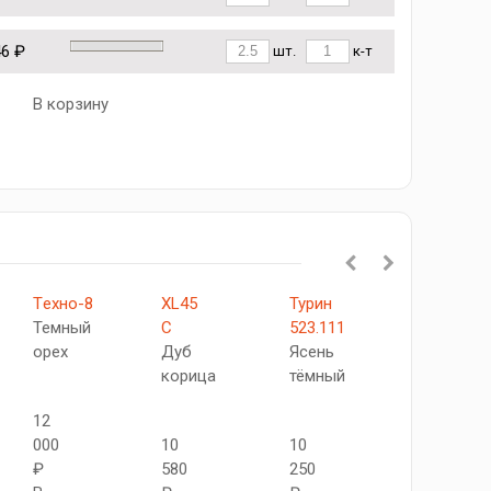
46 ₽
шт.
к-т
В корзину
Tехно-8
XL45
Турин
Турин
Темный
C
523.111
524.21
орех
Дуб
Ясень
Ясень
корица
тёмный
тёмный
12
000
10
10
9
₽
580
250
850