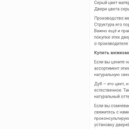
Серый цвет мате
Двери цвета сер
Производство ме
Структура его п
Важно ещё и пра
покупке этих дв
о производителе
Купить межкомн
Если вы цените 
ассортимент эти
натуральную све
Дуб – это цвет, 
естественное. Та
натуральный отте
Если вы сомневае
свяжитесь с нам
проконсультирую
установку двере