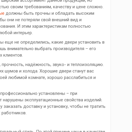
 широкий ассортимент данной продукции, но
тью своим требованиям, качеству и цене сложно.
ые
должны быть прочны и обладать высоким
обы они не потеряли свой внешний вид и
зования. И этим характеристикам полностью
любой интерьер.
ы еще не определились, какие двери установить в
лишь внимательно выбрать производителя – его
 клиентов.
, прочность, надёжность, звуко- и теплоизоляцию.
х шумов и холода. Хорошие двери станут вас
воей любимой комнате, хорошо расслабиться и
 профессионально установлены – при
т нарушены эксплуатационные свойства изделий.
у заказать доставку и установку, чтобы не тратить
 работников.
туральный стиль. По этой причине чаще в качестве