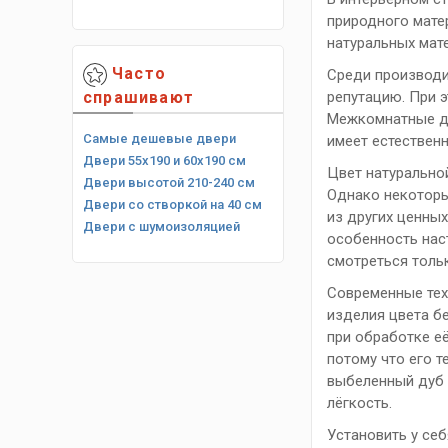
природного мате
натуральных мат
Часто
Среди производи
спрашивают
репутацию. При 
Межкомнатные дв
Самые дешевые двери
имеет естественн
Двери 55х190 и 60х190 см
Цвет натурально
Двери высотой 210-240 см
Однако некоторые
Двери со створкой на 40 см
из других ценны
Двери с шумоизоляцией
особенность нас
смотреться толь
Современные тех
изделия цвета б
при обработке е
потому что его 
выбеленный дуб 
лёгкость.
Установить у се