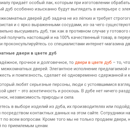
риалу придаёт особый лак, которым при изготовлении обрабат
ый дуб особенно изысканно будут выглядеть в интерьере с элем
жкомнатных дверей дуб задача не из лёгких и требует строгог
ористая и с ярко выраженными сосудами, из-за чего существую
вильно высушивать дуб, так как в противном случае у готового
ерей получить настоящий и на 100% качественный товар, в пе
 и проконсультируйтесь со специалистами интернет-магазина дв
атные двери в цвете дуб
надёжное, прочное и долговечное, то
двери в цвете дуб
– то, чт
х межкомнатных дверей. Элегантное исполнение предлагаемой 
жесть и помпезность, сделает её одновременно сдержанной и к
который любят серьезные персоны, люди с устоявшимися взгляда
кой цвет – это аскетичность и роскошь. В дубе нет ничего раз
нок, независимость природы и сила.
тесь в выборе изделий из дуба, их производителях или подойду
и посредством контактных данных на этом сайте. Сотрудники н
т по всем вопросам. Кроме того мы не только продаем двери, 
й по приемлемым ценам.