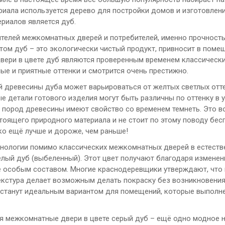
риала используется дерево для постройки домов и изготовлен
ериалов является дуб.
телей межкомнатных дверей и потребителей, именно прочност
этом дуб – это экологически чистый продукт, привносит в поме
ери в цвете дуб являются проверенным временем классическим
ые и приятные оттенки и смотрится очень престижно.
й древесины дуба может варьироваться от желтых светлых отте
 детали готового изделия могут быть различны по оттенку в у
х пород древесины имеют свойство со временем темнеть. Это во
тоящего природного материала и не стоит по этому поводу бесп
ко ещё лучше и дороже, чем раньше!
нологии помимо классических межкомнатных дверей в естеств
елый дуб (выбеленный). Этот цвет получают благодаря измене
ё особым составом. Многие краснодеревщики утверждают, что 
текстура делает возможным делать покраску без возникновения 
станут идеальным вариантом для помещений, которые выполнен
бя межкомнатные двери в цвете серый дуб – ещё одно модное н