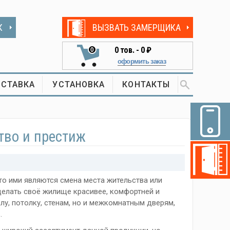
К
ВЫЗВАТЬ ЗАМЕРЩИКА
0
тов. -
0 ₽
0
оформить заказ
СТАВКА
УСТАНОВКА
КОНТАКТЫ
тво и престиж
о ими являются смена места жительства или
делать своё жилище красивее, комфортней и
лу, потолку, стенам, но и межкомнатным дверям,
.