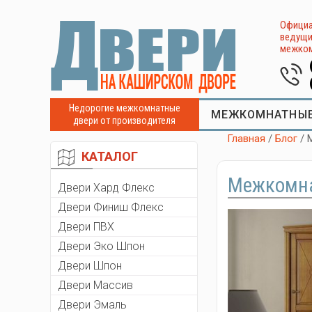
Официа
ведущи
межком
Недорогие межкомнатные
МЕЖКОМНАТНЫЕ
двери от производителя
Главная
/
Блог
/ 
КАТАЛОГ
Межкомнат
Двери Хард Флекс
Двери Финиш Флекс
Двери ПВХ
Двери Эко Шпон
Двери Шпон
Двери Массив
Двери Эмаль