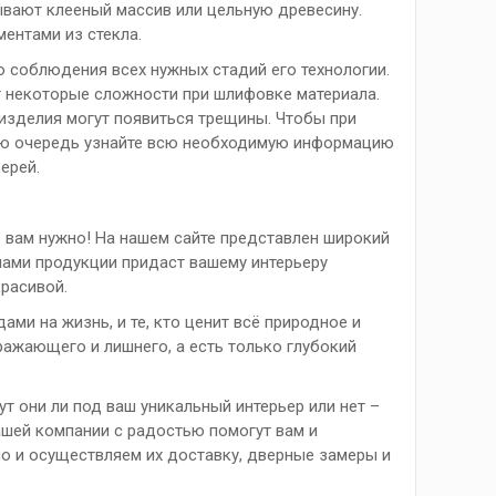
ывают клееный массив или цельную древесину.
ентами из стекла.
о соблюдения всех нужных стадий его технологии.
т некоторые сложности при шлифовке материала.
 изделия могут появиться трещины. Чтобы при
рвую очередь узнайте всю необходимую информацию
ерей.
о вам нужно! На нашем сайте представлен широкий
нами продукции придаст вашему интерьеру
расивой.
ми на жизнь, и те, кто ценит всё природное и
дражающего и лишнего, а есть только глубокий
т они ли под ваш уникальный интерьер или нет –
ашей компании с радостью помогут вам и
но и осуществляем их доставку, дверные замеры и