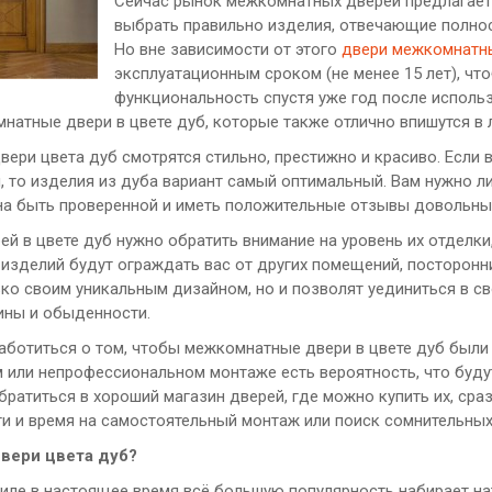
Сейчас рынок межкомнатных дверей предлагает
выбрать правильно изделия, отвечающие полнос
Но вне зависимости от этого
двери межкомнатн
эксплуатационным сроком (не менее 15 лет), чт
функциональность спустя уже год после исполь
натные двери в цвете дуб, которые также отлично впишутся в 
ери цвета дуб смотрятся стильно, престижно и красиво. Если в
м, то изделия из дуба вариант самый оптимальный. Вам нужно 
а быть проверенной и иметь положительные отзывы довольных
й в цвете дуб нужно обратить внимание на уровень их отделки
изделий будут ограждать вас от других помещений, посторонни
ько своим уникальным дизайном, но и позволят уединиться в с
тины и обыденности.
аботиться о том, чтобы межкомнатные двери в цвете дуб были
 или непрофессиональном монтаже есть вероятность, что буду
ратиться в хороший магазин дверей, где можно купить их, сраз
ги и время на самостоятельный монтаж или поиск сомнительных
вери цвета дуб?
тиле в настоящее время всё большую популярность набирает на