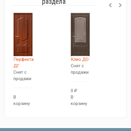
раздела
Перфекта
Клио ДО
Д
ДГ
Снят с
Д
Снят с
продажи
С
продажи
п
0 ₽
В
В
В
корзину
корзину
к