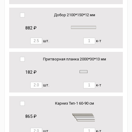
Добор 2100*150*12 мм
882 ₽
шт.
к-т
Притворная планка 2000*30*13 мм
182 ₽
шт.
к-т
Карниз Тип-1 60-90 см
865 ₽
шт.
к-т