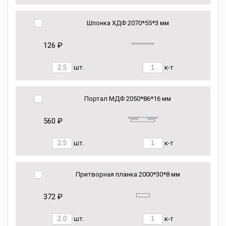
Шпонка ХДФ 2070*55*3 мм
126 ₽
шт.
к-т
Портал МДФ 2050*86*16 мм
560 ₽
шт.
к-т
Притворная планка 2000*30*8 мм
372 ₽
шт.
к-т