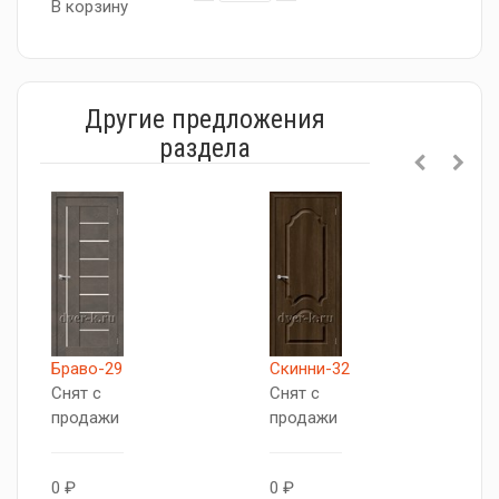
В корзину
Другие предложения
раздела
Браво-29
Скинни-32
Д
Снят с
Снят с
Д
продажи
продажи
С
п
0 ₽
0 ₽