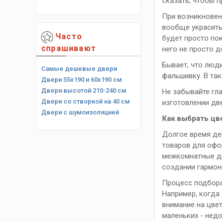
сказать, чтобы п
При возникновен
вообще украсить
Часто
будет просто пок
спрашивают
него не просто д
Бывает, что люд
Самые дешевые двери
фальшивку. В так
Двери 55х190 и 60х190 см
Двери высотой 210-240 см
Не забывайте гл
Двери со створкой на 40 см
изготовлении дв
Двери с шумоизоляцией
Как выбрать ц
Долгое время де
товаров для офо
межкомнатные дв
создании гармон
Процесс подбора
Например, когда 
внимание на цве
маленьких - нед