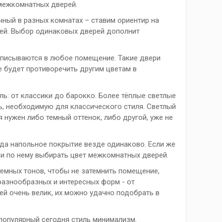
межкомнатных дверей.
ичный в разных комнатах – ставим ориентир на
рей. Выбор одинаковых дверей дополнит
 вписываются в любое помещение. Такие двери
е будет противоречить другим цветам в
ль: от классики до барокко. Более тёплые светлые
ь, необходимую для классического стиля. Светлый
я нужен либо темный оттенок, либо другой, уже не
гда напольное покрытие везде одинаково. Если же
 и по нему выбирать цвет межкомнатных дверей.
темных тонов, чтобы не затемнить помещение,
разнообразных и интересных форм - от
й очень велик, их можно удачно подобрать в
 популярный сегодня стиль минимализм.