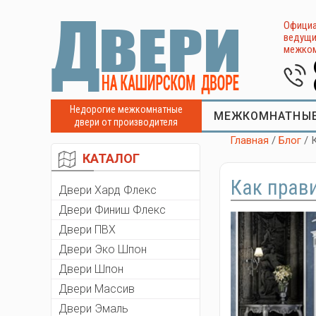
Официа
ведущи
межком
Недорогие межкомнатные
МЕЖКОМНАТНЫЕ
двери от производителя
Главная
/
Блог
/ 
КАТАЛОГ
Как прав
Двери Хард Флекс
Двери Финиш Флекс
Двери ПВХ
Двери Эко Шпон
Двери Шпон
Двери Массив
Двери Эмаль