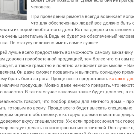
может себе позволить. Даже если они не пригод
человека.
При проведении ремонта всегда возникает вопро
что для обеспеченных людей все должно быть сд
наты их порой необъятного дома. Вот на дверях и остановим 
ма очень щепетильный. Ведь не будет же обеспеченный челов
нка. По статусу положено иметь самое лучшее.
рей лучше всего предоставить возможность самому заказчику
ам доволен приобретенной продукцией, тем более что он сам пр
исует, а также грамотно и понятно изъясняет свои мысли – Ва
зделием. Он даже сможет похвалить и выписать солидную преми
ому брать быка за рога. Проще всего предоставить
каталог дв
 наличии продукции. Можно даже немного приврать, что некот
о качество. В таком случае заказчик также будет доволен, а эт
реальность говорит, что подбор двери для элитного дома – п
ыть готовым ко всему. Проще всего будет выехать специально 
лядом оценить обстановку, в которую должна вписаться дверь.
доверяют вкусу специалистов. Уж если профессионал так говори
пор следует делать на иностранных исполнителей. Оно лучше це