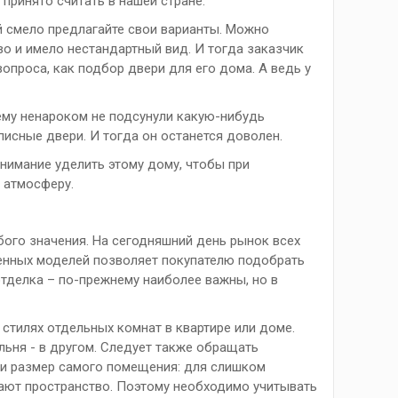
принято считать в нашей стране.
 смело предлагайте свои варианты. Можно
во и имело нестандартный вид. И тогда заказчик
опроса, как подбор двери для его дома. А ведь у
 ему ненароком не подсунули какую-нибудь
писные двери. И тогда он останется доволен.
внимание уделить этому дому, чтобы при
 атмосферу.
ого значения. На сегодняшний день рынок всех
менных моделей позволяет покупателю подобрать
отделка – по-прежнему наиболее важны, но в
стилях отдельных комнат в квартире или доме.
льня - в другом. Следует также обращать
н и размер самого помещения: для слишком
жают пространство. Поэтому необходимо учитывать