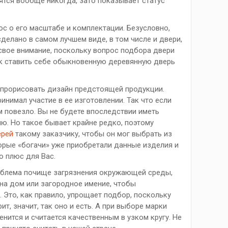
ятся вообще никогда, зато показывает статус
с о его масштабе и комплектации. Безусловно,
елано в самом лучшем виде, в том числе и двери,
свое внимание, поскольку вопрос подбора двери
ек ставить себе обыкновенную деревянную дверь
 прорисовать дизайн предстоящей продукции.
инимал участие в ее изготовлении. Так что если
м повезло. Вы не будете впоследствии иметь
ю. Но такое бывает крайне редко, поэтому
ерей
такому заказчику, чтобы он мог выбрать из
орые «богачи» уже приобретали данные изделия и
о плюс для Вас.
роблема почище загрязнения окружающей среды,
на дом или загородное имение, чтобы
 Это, как правило, упрощает подбор, поскольку
т, значит, так оно и есть. А при выборе марки
нится и считается качественным в узком кругу. Не