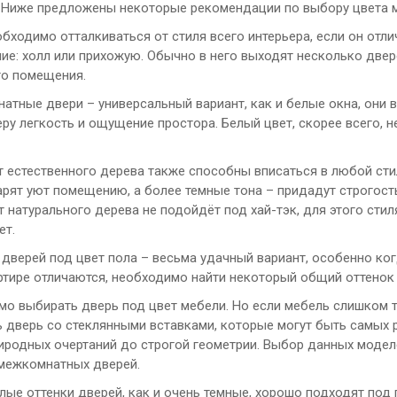
 Ниже предложены некоторые рекомендации по выбору цвета 
обходимо отталкиваться от стиля всего интерьера, если он отл
ие: холл или прихожую. Обычно в него выходят несколько две
го помещения.
натные двери – универсальный вариант, как и белые окна, они
ру легкость и ощущение простора. Белый цвет, скорее всего, н
т естественного дерева также способны вписаться в любой сти
арят уют помещению, а более темные тона – придадут строгост
 натурального дерева не подойдёт под хай-тэк, для этого стил
ет.
а дверей под цвет пола – весьма удачный вариант, особенно ко
артире отличаются, необходимо найти некоторый общий оттенок
имо выбирать дверь под цвет мебели. Но если мебель слишком 
ь дверь со стеклянными вставками, которые могут быть самых 
иродных очертаний до строгой геометрии. Выбор данных моделе
межкомнатных дверей.
тлые оттенки дверей, как и очень темные, хорошо подходят под