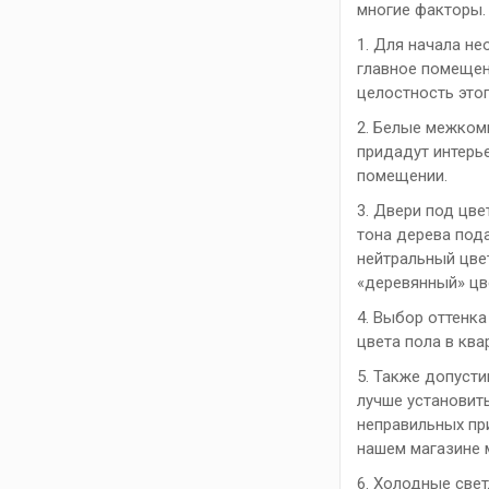
многие факторы.
1. Для начала не
главное помещен
целостность это
2. Белые межком
придадут интерье
помещении.
3. Двери под цве
тона дерева под
нейтральный цвет
«деревянный» цв
4. Выбор оттенк
цвета пола в кв
5. Также допуст
лучше установит
неправильных пр
нашем магазине 
6. Холодные све