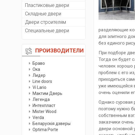
Пластиковые двери
Складные двери
Двери строителям
разделяющие ком
Специальные двери
для элитного до
без единого рису
ПРОИЗВОДИТЕЛИ
При подборе две
Тогда он будет с
Браво
человек хорошо р
Ока
проблем с его и
Лидер
приходиться сам
Line doors
уже имеющейся в
Vi Lario
очень оценили ег
Мактим Дверь
Легенда
Однако суровая 
Интехпласт
поэтому нужно б
Мister Wood
собственным взг
Verda
заказчики очень 
Беларускiя дзверы
двери основной у
Optima Porte