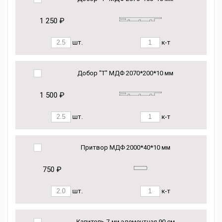
1 250 ₽
шт.
к-т
Добор "Т" МДФ 2070*200*10 мм
1 500 ₽
шт.
к-т
Притвор МДФ 2000*40*10 мм
750 ₽
шт.
к-т
Капитель 7-ми элементная 90 см