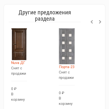
Другие предложения
раздела
Nuva ДГ
Порта-23
L
Снят с
Снят с
С
продажи
продажи
п
0 ₽
0 ₽
0
В
В
В
корзину
корзину
к