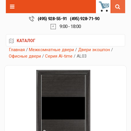
0
(495) 928-55-91
(495) 928-71-90
9:00 - 18:00
КАТАЛОГ
Главная
/
Межкомнатные двери
/
Двери экошпон
/
Офисные двери
/
Серия Al-time
/ AL03