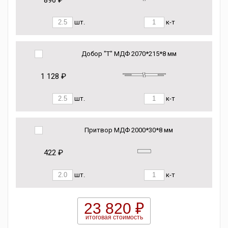
896 ₽
шт.
к-т
Добор "Т" МДФ 2070*215*8 мм
1 128 ₽
шт.
к-т
Притвор МДФ 2000*30*8 мм
422 ₽
шт.
к-т
23 820 ₽
итоговая стоимость