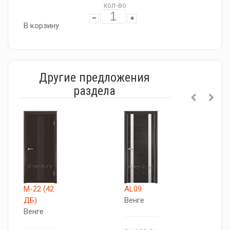
кол-во
В корзину
Другие предложения
раздела
М-22 (42
AL09
A
ДБ)
Венге
В
Венге