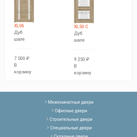
XL06
X
XL50 C
Дуб
Д
Дуб
шале
ш
шале
7 500 ₽
7
9 250 ₽
В
В
В
корзину
к
корзину
Межкомнатные двери
Офисные двери
Строительные двери
Специальные двери
Складные двери