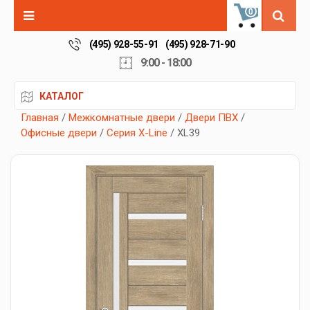
0
(495) 928-55-91
(495) 928-71-90
9:00 - 18:00
КАТАЛОГ
Главная
/
Межкомнатные двери
/
Двери ПВХ
/
Офисные двери
/
Серия X-Line
/ XL39