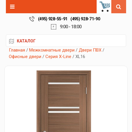
0
(495) 928-55-91
(495) 928-71-90
9:00 - 18:00
КАТАЛОГ
Главная
/
Межкомнатные двери
/
Двери ПВХ
/
Офисные двери
/
Серия X-Line
/ XL16