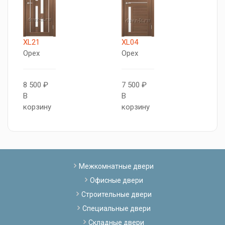
XL21
XL04
X
Орех
Орех
О
8 500 ₽
7 500 ₽
8
В
В
В
корзину
корзину
к
Межкомнатные двери
Офисные двери
Строительные двери
Специальные двери
Складные двери