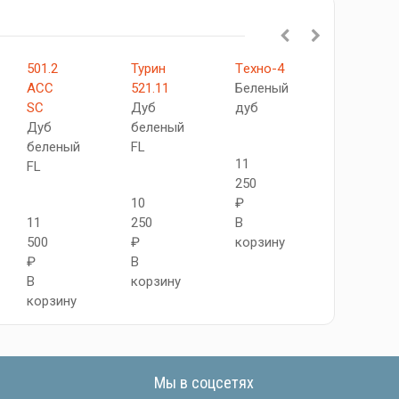
501.2
Турин
Tехно-4
Турин
АСС
521.11
Беленый
520.111
SC
Дуб
дуб
Дуб
Дуб
беленый
беленый
беленый
FL
FL
11
FL
250
10
₽
10
11
250
В
250
500
₽
корзину
₽
₽
В
В
В
корзину
корзину
корзину
Мы в соцсетях