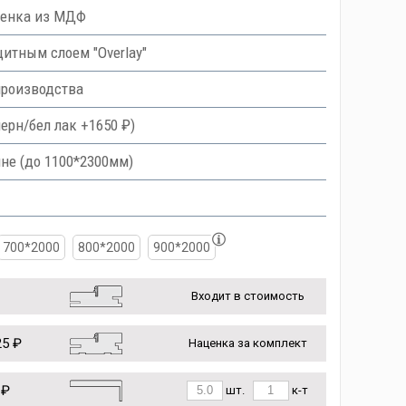
ленка из МДФ
тным слоем "Overlay"
производства
ерн/бел лак +1650 ₽)
не (до 1100*2300мм)
700*2000
800*2000
900*2000
Входит в стоимость
5 ₽
Наценка за комплект
 ₽
шт.
к-т