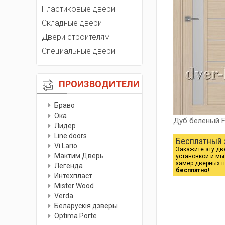
Пластиковые двери
Складные двери
Двери строителям
Специальные двери
ПРОИЗВОДИТЕЛИ
Браво
Ока
Дуб беленый 
Лидер
Line doors
Бесплатный 
Vi Lario
Закажите эту дв
Мактим Дверь
установкой и м
замер дверных 
Легенда
бесплатно!
Интехпласт
Мister Wood
Verda
Беларускiя дзверы
Optima Porte