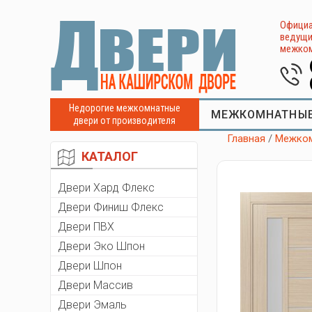
Официа
ведущи
межком
Недорогие межкомнатные
МЕЖКОМНАТНЫЕ
двери от производителя
Главная
/
Межком
КАТАЛОГ
Двери Хард Флекс
Двери Финиш Флекс
Двери ПВХ
Двери Эко Шпон
Двери Шпон
Двери Массив
Двери Эмаль