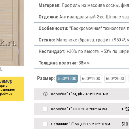
Материал:
Профиль из массива сосны, фи
Отделка:
Антивандальный Эко Шпон с защи
Особенности:
"Бескромочная" технология 
Стекло:
Мателюкс (бронза, графит +950 ₽; ч
Нестандарт:
+30% по высоте, +50% по шири
Толщина полотна:
38мм
FL
Размер:
550*1900
600*1900
600*2000
замер!
ерь с
ы сделаем
проёмов
Коробка "Т" МДФ 2070*80*30 мм
+
52
Коробка "Т" ЭКО 2070*80*34 мм
510
Наличник "Т" МДФ 2150*75*10 мм