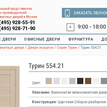
льный представитель
ЗАКАЗАТЬ ЗВОНО
х производителей
натных дверей в Москве
(495) 928-55-91
9:00 - 18:00
(495) 928-71-90
 ДВЕРИ
ОФИСНЫЕ ДВЕРИ
ФУРНИТУРА
ДО
натные двери
/
Двери экошпон
/
Серия Турин
/ Турин 554.21
Турин 554.21
Цвет:
Описание:
Филенчатая межкомнатная двер
Конструкция:
Царговая (сборно-разборное 