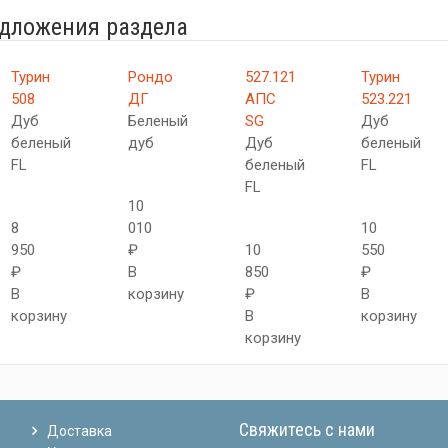
едложения раздела
Турин
Рондо
527.121
Турин
508
ДГ
АПС
523.221
Дуб
Беленый
SG
Дуб
беленый
дуб
Дуб
беленый
FL
беленый
FL
FL
10
8
010
10
950
₽
10
550
₽
В
850
₽
В
корзину
₽
В
корзину
В
корзину
корзину
Свяжитесь с нами
Доставка