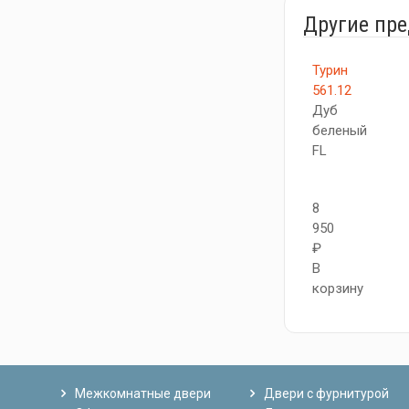
Другие пр
Турин
561.12
Дуб
беленый
FL
8
950
₽
В
корзину
Межкомнатные двери
Двери с фурнитурой