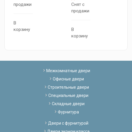
продажи
Снят с
п
продажи
В
0
корзину
В
В
корзину
к
Межкомнатные двери
Офисные двери
Строительные двери
Специальные двери
Складные двери
Фурнитура
Двери с фурнитурой
Двери эконом класса