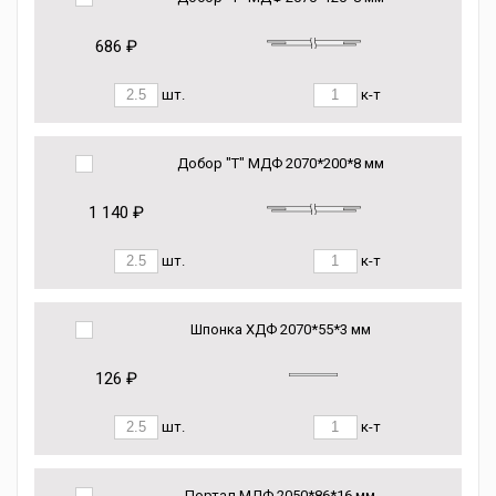
686 ₽
шт.
к-т
Добор "Т" МДФ 2070*200*8 мм
1 140 ₽
шт.
к-т
Шпонка ХДФ 2070*55*3 мм
126 ₽
шт.
к-т
Портал МДФ 2050*86*16 мм