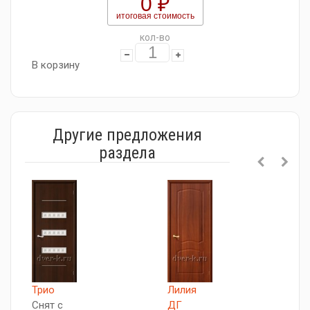
0 ₽
итоговая стоимость
кол-во
В корзину
Другие предложения
раздела
Трио
Лилия
М
Снят с
ДГ
С