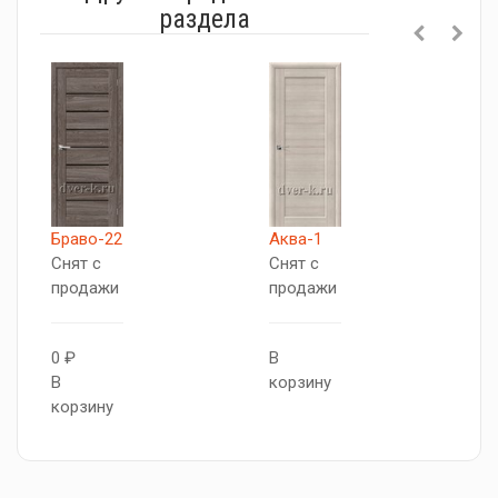
раздела
Браво-22
Аква-1
Т
Снят с
Снят с
С
продажи
продажи
п
0 ₽
В
В
В
корзину
к
корзину