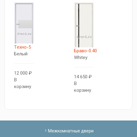
Tехно-5
5
Браво-0.40
Белый
А
Whitey
Б
с
12 000 ₽
14 650 ₽
В
В
корзину
1
корзину
В
к
Межкомнатные двери