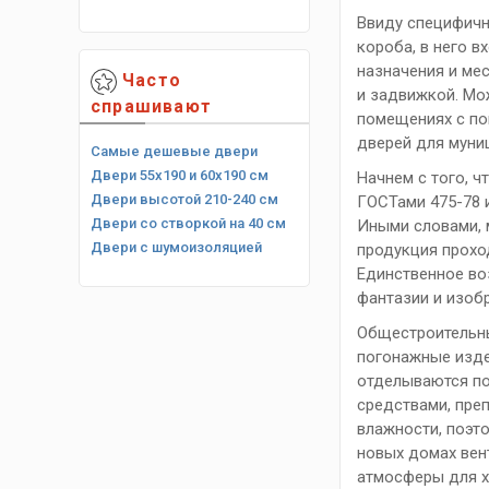
Ввиду специфичн
короба, в него в
назначения и ме
Часто
и задвижкой. Мо
спрашивают
помещениях с по
дверей для муни
Самые дешевые двери
Двери 55х190 и 60х190 см
Начнем с того, 
Двери высотой 210-240 см
ГОСТами 475-78 
Двери со створкой на 40 см
Иными словами, 
Двери с шумоизоляцией
продукция проход
Единственное во
фантазии и изоб
Общестроительны
погонажные изде
отделываются по
средствами, пре
влажности, поэт
новых домах вен
атмосферы для х