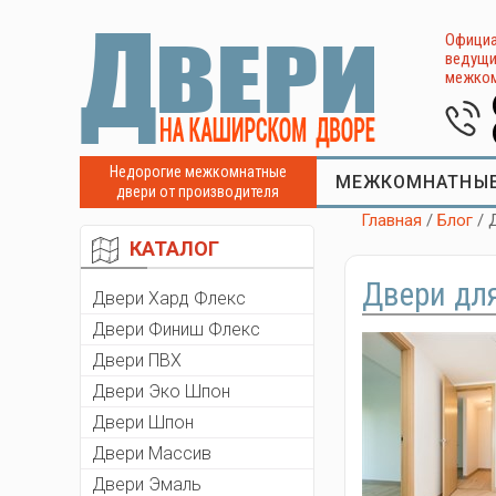
Официа
ведущи
межком
Недорогие межкомнатные
МЕЖКОМНАТНЫЕ
двери от производителя
Главная
/
Блог
/ 
КАТАЛОГ
Двери дл
Двери Хард Флекс
Двери Финиш Флекс
Двери ПВХ
Двери Эко Шпон
Двери Шпон
Двери Массив
Двери Эмаль