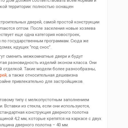
 что дом должен соответствовать всем нормам и
кой территории: полностью оснащен
строительных дверей, самой простой конструкции
купаются оптом. После заселения новые хозяева
ествует еще одна категория новостроек,
н по государственным программам. Сюда же
домах, идущих “под снос”.
гут сменить межкомнатные двери и будут
угая разновидность изделий эконом класса. Они
ой отделкой. Такие модели более разнообразны,
рей
, а также относительная дешевизна
крайне привлекательно для застройщиков.
товому типу с мелкопустотным заполнением
 Вставки из стекла, если они используются,
стандартная конструкция дверного полотна
иной 4,2 мм, которые крепятся на каркасе с двух
олщина дверного полотна – 40 мм.