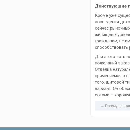
Действующие п
Кроме уже сущес
возведения доход
сейчас рыночных
жилищных услови
гражданам, не и
способствовать 
Для этого есть 
пожеланий заказ
Отделка натурал
применяемая в н
того, щитовой т
вариант. Он обе
сотами – хорошу
← Преимущества 