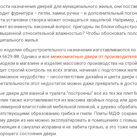
ости назначения дверей для муниципального жилья, они поста
ходит фурнитура – петли, замки, ручки – и дополнительный пог
ста установки створка может оснащаться защелкой. Например, 
жет возникнуть законный вопрос: пригодны ли блоки общестро
вышенной относительной влажностью? Чтобы обосновать поло
ципального жилья.
что изделия общестроительного назначения изготавливаются по
и 6629-88. Однако и все
межкомнатные двери от производителя
модели в магазине и изделие массового производства на строй
ит строгий контроль на всех этапах, начиная с подготовки ма
зможное неудобство – несоответствие дизайна и цвета двери 
ретательности этот недостаток можно даже превратить в досто
е двери для ванной и туалета “построены” все из тех же плит
лия также изготавливаются из массива хвойных пород или дре
лимерной влагостойкой мебельной пленкой, а дерево обрабаты
пятствующими образованию грибка и гнили. Плиты МДФ сохран
ому двери из них можно эксплуатировать в помещениях с повыш
тиляция в санузлах исправна и не забита грязью, а это тоже н
орошего состояния двери.