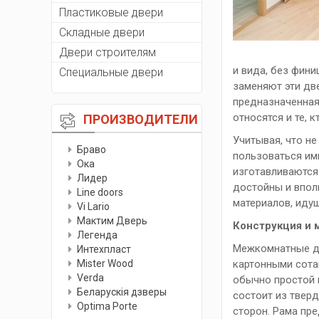
Пластиковые двери
Складные двери
Двери строителям
и вида, без фин
Специальные двери
заменяют эти дв
предназначенная
относятся и те, 
ПРОИЗВОДИТЕЛИ
Учитывая, что н
Браво
пользоваться им
Ока
изготавливаются
Лидер
достойны и впол
Line doors
материалов, иду
Vi Lario
Мактим Дверь
Конструкция и 
Легенда
Межкомнатные дв
Интехпласт
Мister Wood
картонными сота
Verda
обычно простой 
Беларускiя дзверы
состоит из твер
Optima Porte
сторон. Рама пр