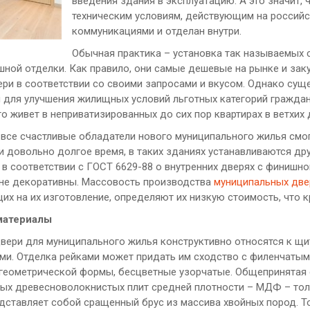
введения здания в эксплуатацию. А это значит,
техническим условиям, действующим на российс
коммуникациями и отделан внутри.
Обычная практика – установка так называемых 
ишной отделки. Как правило, они самые дешевые на рынке и за
ери в соответствии со своими запросами и вкусом. Однако сущ
 для улучшения жилищных условий льготных категорий гражда
кто живет в неприватизированных до сих пор квартирах в ветхих 
е все счастливые обладатели нового муниципального жилья смо
и довольно долгое время, в таких зданиях устанавливаются др
 в соответствии с ГОСТ 6629-88 о внутренних дверях с финишн
не декоративны. Массовость производства
муниципальных две
щих на их изготовление, определяют их низкую стоимость, что 
материалы
ери для муниципального жилья конструктивно относятся к щи
ми. Отделка рейками может придать им сходство с филенчатыми.
геометрической формы, бесцветные узорчатые. Общепринятая 
дых древесноволокнистых плит средней плотности – МДФ – толщ
едставляет собой сращенный брус из массива хвойных пород. Т