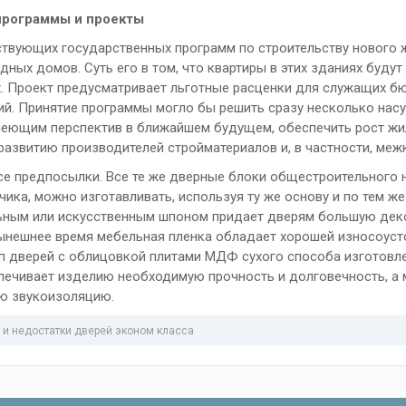
рограммы и проекты
твующих государственных программ по строительству нового 
ных домов. Суть его в том, что квартиры в этих зданиях буду
. Проект предусматривает льготные расценки для служащих 
й. Принятие программы могло бы решить сразу несколько нас
меющим перспектив в ближайшем будущем, обеспечить рост жил
развитию производителей стройматериалов и, в частности, меж
все предпосылки. Все те же дверные блоки общестроительного 
чика, можно изготавливать, используя ту же основу и по тем 
ьным или искусственным шпоном придает дверям большую декор
ынешнее время мебельная пленка обладает хорошей износоуст
ип дверей с облицовкой плитами МДФ сухого способа изготовл
спечивает изделию необходимую прочность и долговечность, а
ю звукоизоляцию.
и недостатки дверей эконом класса