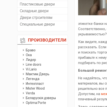
Пластиковые двери
Складные двери
Двери строителям
этикетке банки н
Специальные двери
Соответственно, 
укрываемостью?
ПРОИЗВОДИТЕЛИ
Как видите, каж
рассказать. Если
Браво
и поискать торг
Ока
прибавьте к нем
Лидер
подбирать по рис
Line doors
Vi Lario
Большой ремонт
Мактим Дверь
Не надейтесь, чт
Легенда
материалов, вы 
Интехпласт
Мister Wood
решительно все 
Verda
Допустим, на
ме
Беларускiя дзверы
плачевный резул
Optima Porte
Здесь сделаем м