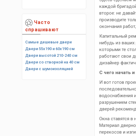
каждой бригадой
второе: не давай
производите толь
Часто
окончания работ
спрашивают
Капитальный рем
Самые дешевые двери
нибудь из ваших
Двери 55х190 и 60х190 см
которыми те стол
Двери высотой 210-240 см
работают свои д
Двери со створкой на 40 см
дизайнер фактич
Двери с шумоизоляцией
С чего начать и
И вот готов прое
последовательно
водоснабжения и
разрушением сте
дверей рекоменд
Окна ставятся в 
Материал дверно
перекосов и изги