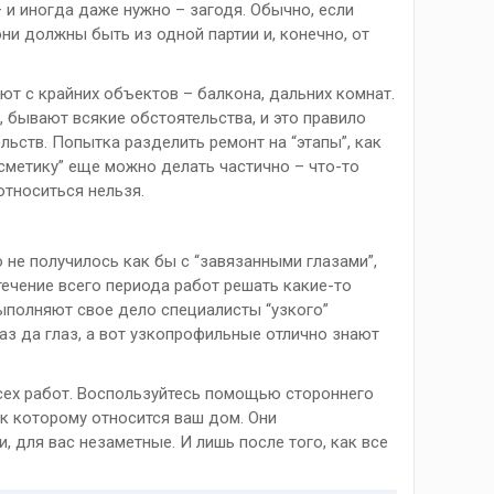
 и иногда даже нужно – загодя. Обычно, если
ни должны быть из одной партии и, конечно, от
ют с крайних объектов – балкона, дальних комнат.
, бывают всякие обстоятельства, и это правило
льств. Попытка разделить ремонт на “этапы”, как
косметику” еще можно делать частично – что-то
относиться нельзя.
о не получилось как бы с “завязанными глазами”,
 течение всего периода работ решать какие-то
ыполняют свое дело специалисты “узкого”
лаз да глаз, а вот узкопрофильные отлично знают
всех работ. Воспользуйтесь помощью стороннего
 к которому относится ваш дом. Они
 для вас незаметные. И лишь после того, как все