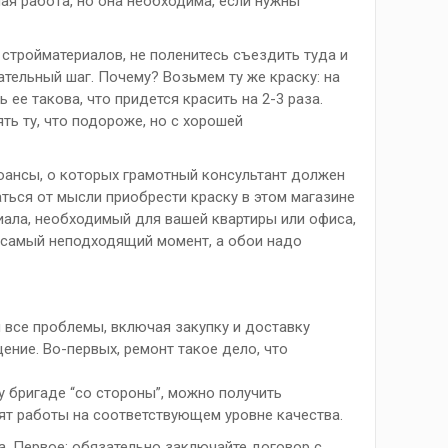
ая работа, но она необходима, если нужны
стройматериалов, не поленитесь съездить туда и
тельный шаг. Почему? Возьмем ту же краску: на
 ее такова, что придется красить на 2-3 раза.
ять ту, что подороже, но с хорошей
юансы, о которых грамотный консультант должен
аться от мысли приобрести краску в этом магазине
иала, необходимый для вашей квартиры или офиса,
в самый неподходящий момент, а обои надо
бя все проблемы, включая закупку и доставку
ние. Во-первых, ремонт такое дело, что
ку бригаде “со стороны”, можно получить
ят работы на соответствующем уровне качества.
. Первое: обязательно заключайте договор с