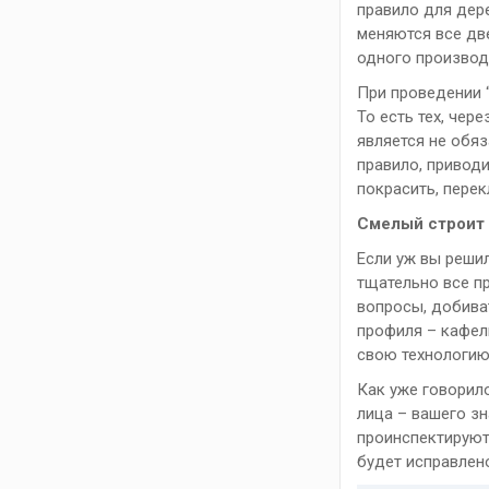
правило для дере
меняются все две
одного производ
При проведении 
То есть тех, чер
является не обяз
правило, приводи
покрасить, перек
Смелый строит
Если уж вы решил
тщательно все пр
вопросы, добива
профиля – кафель
свою технологию
Как уже говорил
лица – вашего зн
проинспектируют
будет исправлено