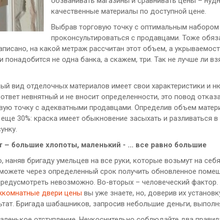
обзванивать магазины и сравнивать цены – нудн
качественные материалы по доступной цене.
Выбрав торговую точку с оптимальным набором 
проконсультироваться с продавцами. Тоже обяза
аписано, на какой метраж рассчитан этот объем, а укрываемость
и понадобится не одна банка, а скажем, три. Так не лучше ли вз
дый вид отделочных материалов имеет свои характеристики и н
 ответ невнятный и не вносит определенности, это повод отказ
овую точку с адекватными продавцами. Определив объем матер
у еще 30%: краска имеет обыкновение засыхать и разливаться 
унку.
 – большие хлопоты, маленький - … все равно большие
о, наняв бригаду умельцев на все руки, которые возьмут на се
сможете через определенный срок получить обновленное помеще
предусмотреть невозможно. Во-вторых – человеческий фактор.
жкомнатные двери цены
вы уже знаете, но, доверив их установ
ьтат. Бригада шабашников, запросив небольшие деньги, выполн
аленькое отступление. Неукоснительно соблюдайте два правила