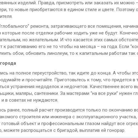
вянных изделий. Правда, присмотреть или заказать их можно –
ри, то новые приобретаются в едином стиле и цвете. Поэтому о
ителя.
“глобального” ремонта, затрагивающего все помещения, начина
ез которые после отделки рабочие ходить уже не будут. Конечно
ательным, но желательным. И что касается этих самых обстояте
т к растягиванию его не то чтобы на месяца – на года. Если “
леить обои, обновить линолеум, то к капитальным работам так 
 города
ись на полное переустройство, так идите до конца. А чтобы эт
одумайте и просчитайте. Приготовьтесь к тому, что придется в
ться устранения недоделок и недочетов. Качественнее всего в
щики, маляры, сантехники. За мастерами “на все руки” нужен г
 и в советах не нуждаются.
ось ранее, полный расчет производится только по окончанию 
акомого строителя или инженера с эксплуатационного участка,
 готовый объект и профессиональным глазом найдут все огрехи,
, можете распрощаться с бригадой, выплатив ей гонорар.