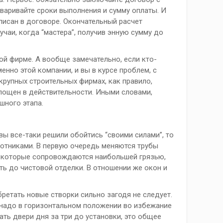
варивайте сроки выполнения и сумму оплаты. И
описан в договоре. Окончательный расчет
чаи, когда “мастера”, получив энную сумму до
ой фирме. А вообще замечательно, если кто-
нно этой компании, и вы в курсе проблем, с
 крупных строительных фирмах, как правило,
лощен в действительности. Иными словами,
шного этапа.
вы все-таки решили обойтись “своими силами”, то
ботниками. В первую очередь меняются трубы
ы, которые сопровождаются наибольшей грязью,
ть до чистовой отделки. В отношении же окон и
бретать новые створки сильно загодя не следует.
о надо в горизонтальном положении во избежание
ать двери дня за три до установки, это общее