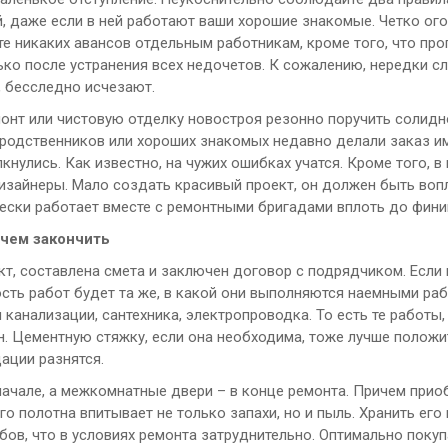
, даже если в ней работают ваши хорошие знакомые. Четко ого
те никаких авансов отдельным работникам, кроме того, что пр
ко после устранения всех недочетов. К сожалению, нередки слу
, бесследно исчезают.
онт или чистовую отделку новостроя резонно поручить солидн
 родственников или хороших знакомых недавно делали заказ име
кнулись. Как известно, на чужих ошибках учатся. Кроме того, в
изайнеры. Мало создать красивый проект, он должен быть воп
ески работает вместе с ремонтными бригадами вплоть до фини
 чем закончить
кт, составлена смета и заключен договор с подрядчиком. Если 
сть работ будет та же, в какой они выполняются наемными ра
 канализации, сантехника, электропроводка. То есть те работ
н. Цементную стяжку, если она необходима, тоже лучше положи
ации разнятся.
начале, а межкомнатные двери – в конце ремонта. Причем прио
го полотна впитывает не только запахи, но и пыль. Хранить ег
бов, что в условиях ремонта затруднительно. Оптимально покуп