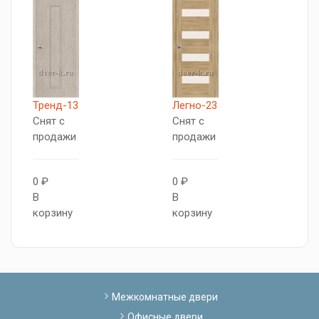
Тренд-13
Легно-23
П
Снят с
Снят с
С
продажи
продажи
п
0 ₽
0 ₽
В
В
В
к
корзину
корзину
Межкомнатные двери
Офисные двери