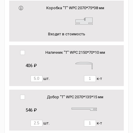
Коробка "Т" WPC 2070*75*38 мм
Входит в стоимость
Наличник "Т" WPC 2150*70*10 мм
406 ₽
шт.
к-т
Добор "Т" WPC 2070*135*15 мм
546 ₽
шт.
к-т